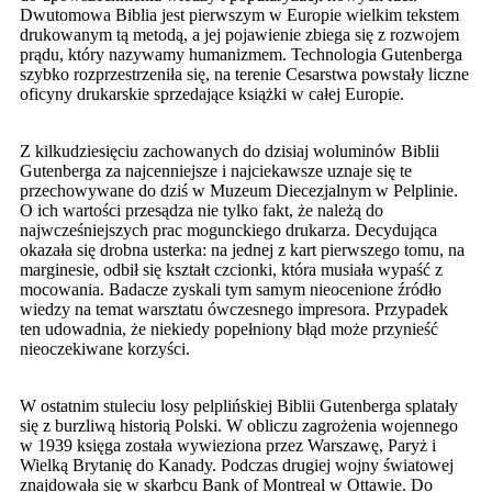
Dwutomowa Biblia jest pierwszym w Europie wielkim tekstem
drukowanym tą metodą, a jej pojawienie zbiega się z rozwojem
prądu, który nazywamy humanizmem. Technologia Gutenberga
szybko rozprzestrzeniła się, na terenie Cesarstwa powstały liczne
oficyny drukarskie sprzedające książki w całej Europie.
Z kilkudziesięciu zachowanych do dzisiaj woluminów Biblii
Gutenberga za najcenniejsze i najciekawsze uznaje się te
przechowywane do dziś w Muzeum Diecezjalnym w Pelplinie.
O ich wartości przesądza nie tylko fakt, że należą do
najwcześniejszych prac mogunckiego drukarza. Decydująca
okazała się drobna usterka: na jednej z kart pierwszego tomu, na
marginesie, odbił się kształt czcionki, która musiała wypaść z
mocowania. Badacze zyskali tym samym nieocenione źródło
wiedzy na temat warsztatu ówczesnego impresora. Przypadek
ten udowadnia, że niekiedy popełniony błąd może przynieść
nieoczekiwane korzyści.
W ostatnim stuleciu losy pelplińskiej Biblii Gutenberga splatały
się z burzliwą historią Polski. W obliczu zagrożenia wojennego
w 1939 księga została wywieziona przez Warszawę, Paryż i
Wielką Brytanię do Kanady. Podczas drugiej wojny światowej
znajdowała się w skarbcu Bank of Montreal w Ottawie. Do