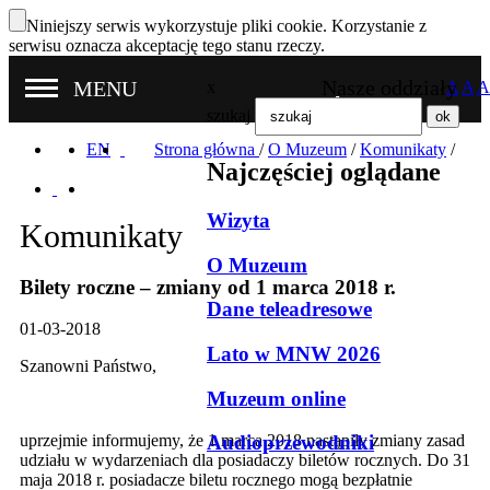
Niniejszy serwis wykorzystuje pliki cookie. Korzystanie z
serwisu oznacza akceptację tego stanu rzeczy.
Nasze oddziały
MENU
x
A
A
A
szukaj
EN
Strona główna
/
O Muzeum
/
Komunikaty
/
Najczęściej oglądane
Wizyta
Komunikaty
O Muzeum
Bilety roczne – zmiany od 1 marca 2018 r.
Dane teleadresowe
01-03-2018
Lato w MNW 2026
Szanowni Państwo,
Muzeum online
Audioprzewodniki
uprzejmie informujemy, że 1 marca 2018 nastąpiły zmiany zasad
udziału w wydarzeniach dla posiadaczy biletów rocznych. Do 31
maja 2018 r. posiadacze biletu rocznego mogą bezpłatnie