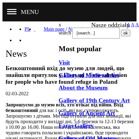
MENU
Nasze oddziały
x
A
A
A
PL
Main page
/
News
/
search
Most popular
News
Visit
Безкоштовний вхід до музею для людей, що
знайшли притулок у Польщі / Free admission
Gallery of Medieval Art
for people who have found refuge in Poland
About the Museum
02-03-2022
Gallery of 19th Century Art
Запрошуємо до музею всіх, хто втікає від війни.
Вхід
безкоштовний
для вас і осіб, які вас супроводжують.
Gallery of Ancient Art
Запрошуємо з дітьми. Ми підготували для них анімації, які
будуть проходити у вихідні дні, 5-6 березня та 12-13 березня
Faras Gallery
з 10.00 до 16.00. Наша нова гід Поліна Каленська, яка
чудово говорить польскою і українською, буде проводити
Gallery of Old Masters
цікаві активності. Разом будемо малювати, розмальовувати,