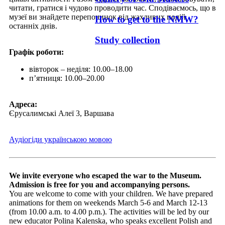
читати, гратися і чудово проводити час. Сподіваємось, що в
музеї ви знайдете перепочинок від жахливих подій
How to get to the NMW?
останніх днів.
Study collection
Графік роботи:
вівторок – неділя: 10.00–18.00
п’ятниця: 10.00–20.00
Адреса:
Єрусалимські Алеї 3, Варшава
Аудіогіди українською мовою
We invite everyone who escaped the war to the Museum.
Admission is free for you and accompanying persons.
You are welcome to come with your children. We have prepared
animations for them on weekends March 5-6 and March 12-13
(from 10.00 a.m. to 4.00 p.m.). The activities will be led by our
new educator Polina Kalenska, who speaks excellent Polish and